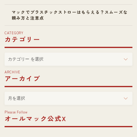
マックでプラスチックストローはもらえる？スムーズな
頼み方と注意点
CATEGORY
カテゴリー
カ
テ
ゴ
ARCHIVE
アーカイブ
リ
ー
ア
ー
カ
Please Follow
イ
オールマック公式X
ブ