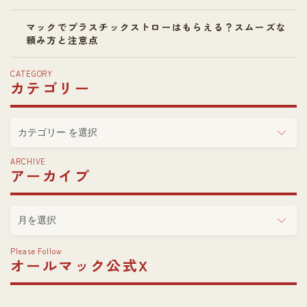
マックでプラスチックストローはもらえる？スムーズな
頼み方と注意点
CATEGORY
カテゴリー
カ
テ
ゴ
ARCHIVE
アーカイブ
リ
ー
ア
ー
カ
Please Follow
イ
オールマック公式X
ブ