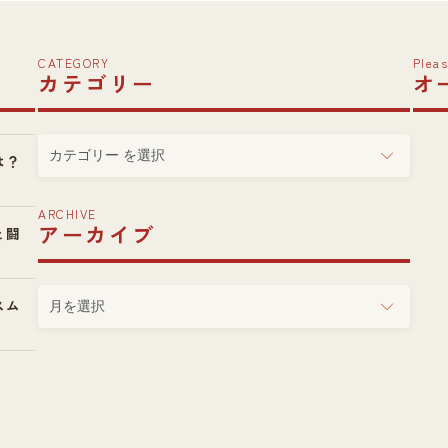
CATEGORY
Pleas
カテゴリー
オ
カ
は？
テ
ゴ
ARCHIVE
リ
アーカイブ
と闘
ー
ア
スム
ー
カ
イ
ブ