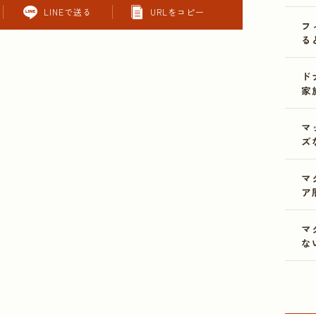
LINEで送る
URLをコピー
フ
る
ド
家
マ
ズ
マ
ア
マ
な