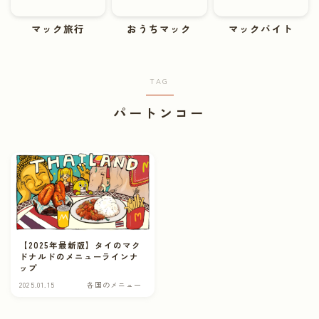
マックバイト
マック旅行
おうちマック
マックバイト
ABOUT
TAG
CONTACT
パートンコー
【2025年最新版】タイのマク
ドナルドのメニューラインナ
ップ
2025.01.15
各国のメニュー