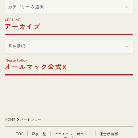
カ
テ
ゴ
ARCHIVE
アーカイブ
リ
ー
ア
ー
カ
Please Follow
イ
オールマック公式X
ブ
Follow Me
HOME
パートンコー
TOP
記事一覧
プライバシーポリシー
運営者情報