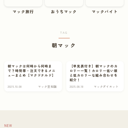
マックバイト
マック旅行
おうちマック
マックバイト
ABOUT
TAG
CONTACT
朝マック
朝マックは何時から何時ま
【早見表付き】朝マックのカ
で？時間帯・注文できるメニ
ロリー一覧！カロリー低い順
ューまとめ【マクドナルド】
と低カロリーな組み合わせを
紹介！
2025.10.08
マック豆知識
2025.08.18
マックダイエット
NEW