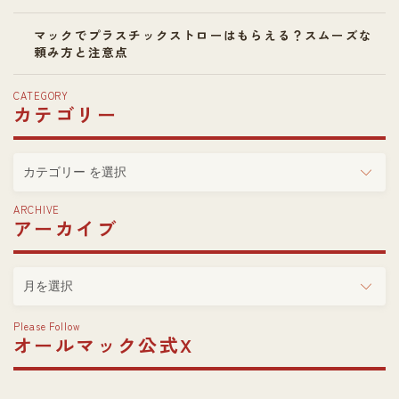
マックでプラスチックストローはもらえる？スムーズな
頼み方と注意点
CATEGORY
カテゴリー
カ
テ
ゴ
ARCHIVE
アーカイブ
リ
ー
ア
ー
カ
Please Follow
イ
オールマック公式X
ブ