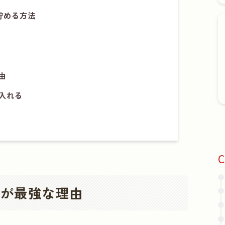
貯める方法
由
入れる
C
Lが最強な理由