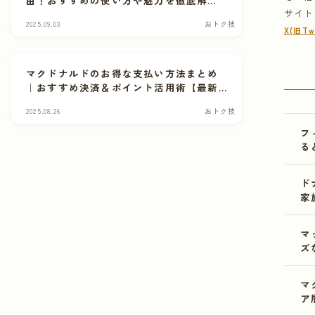
由！おすすめの使い方や魅力を徹底解
サイト
説！
2025.09.03
おトク技
X(旧Twi
マクドナルドのお得な支払い方法まとめ
｜おすすめ決済＆ポイント活用術【最新
版】
2025.08.26
おトク技
フ
る
ド
家
マ
ズ
マ
ア