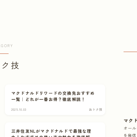
EGORY
トク技
マクドナルドリワードの交換先おすすめ
一覧｜どれが一番お得？徹底解説！
2025.10.03
おトク技
マク
オール
三井住友NLがマクドナルドで最強な理
を発信