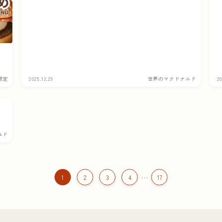
情
限定
2025.12.29
世界のマクドナルド
20
5
ルド
…
1
2
3
4
17