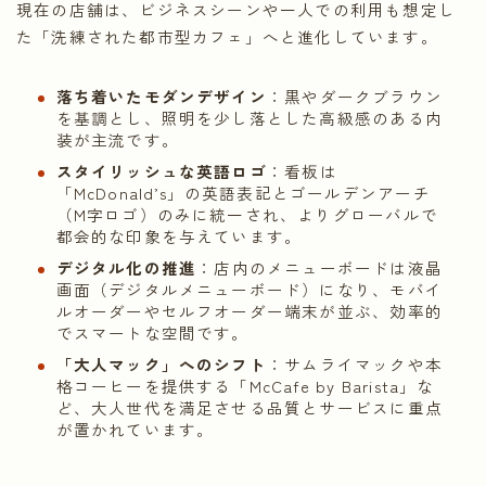
現在の店舗は、ビジネスシーンや一人での利用も想定し
た「洗練された都市型カフェ」へと進化しています。
落ち着いたモダンデザイン
：黒やダークブラウン
を基調とし、照明を少し落とした高級感のある内
装が主流です。
スタイリッシュな英語ロゴ
：看板は
「McDonald’s」の英語表記とゴールデンアーチ
（M字ロゴ）のみに統一され、よりグローバルで
都会的な印象を与えています。
デジタル化の推進
：店内のメニューボードは液晶
画面（デジタルメニューボード）になり、モバイ
ルオーダーやセルフオーダー端末が並ぶ、効率的
でスマートな空間です。
「大人マック」へのシフト
：サムライマックや本
格コーヒーを提供する「McCafe by Barista」な
ど、大人世代を満足させる品質とサービスに重点
が置かれています。