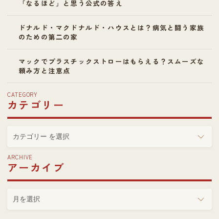
「なるほど」と思う公式の答え
ドナルド・マクドナルド・ハウスとは？病気と闘う家族
のための第二の家
マックでプラスチックストローはもらえる？スムーズな
頼み方と注意点
CATEGORY
カテゴリー
カ
テ
ゴ
ARCHIVE
アーカイブ
リ
ー
ア
ー
カ