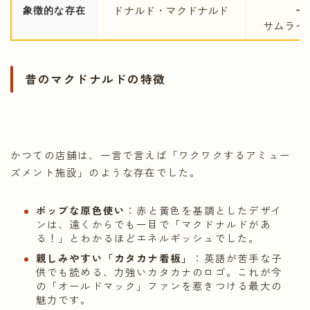
象徴的な存在
ドナルド・マクドナルド
ー
サムライ
昔のマクドナルドの特徴
かつての店舗は、一言で言えば「ワクワクするアミュー
ズメント施設」のような存在でした。
ポップな原色使い
：赤と黄色を基調としたデザイ
ンは、遠くからでも一目で「マクドナルドがあ
る！」とわかるほどエネルギッシュでした。
親しみやすい「カタカナ看板」
：英語が苦手な子
供でも読める、力強いカタカナのロゴ。これが今
の「オールドマック」ファンを惹きつける最大の
魅力です。