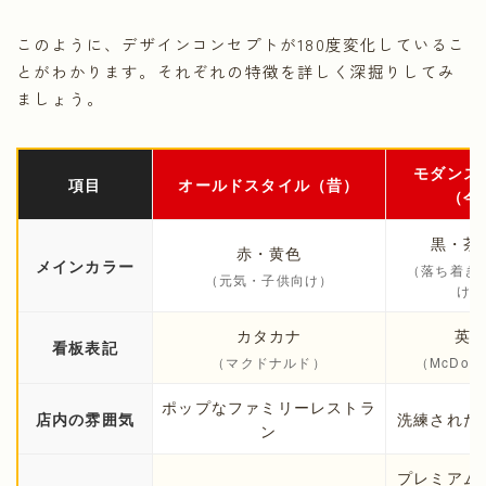
このように、デザインコンセプトが180度変化しているこ
とがわかります。それぞれの特徴を詳しく深掘りしてみ
ましょう。
モダンス
項目
オールドスタイル（昔）
（今
黒・茶
赤・黄色
メインカラー
（落ち着き
（元気・子供向け）
け）
カタカナ
英
看板表記
（マクドナルド）
（McDona
ポップなファミリーレストラ
店内の雰囲気
洗練された
ン
プレミアム