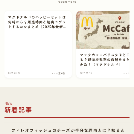
recommend
マクドナルドのハッピーセットは
何時から？販売時間と確実にゲッ
トするコツまとめ【2025年最新
版】
マックカフェバリスタはどこ
る？都道府県別の店舗をまと
みた！【マクドナルド】
2025.08.08
マック豆知識
2025.05.16
マック豆
NEW
新着記事
フィレオフィッシュのチーズが半分な理由とは？知ると