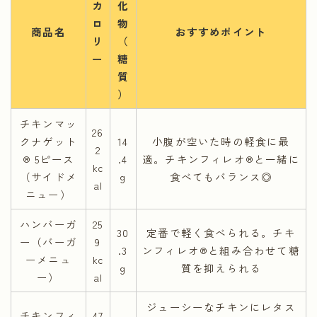
カ
化
ロ
物
商品名
おすすめポイント
リ
（
ー
糖
質
）
チキンマッ
26
クナゲット
14
小腹が空いた時の軽食に最
2
® 5ピース
.4
適。チキンフィレオ®と一緒に
kc
（サイドメ
g
食べてもバランス◎
al
ニュー）
ハンバーガ
25
30
定番で軽く食べられる。チキ
ー（バーガ
9
.3
ンフィレオ®と組み合わせて糖
ーメニュ
kc
g
質を抑えられる
ー）
al
ジューシーなチキンにレタス
チキンフィ
47