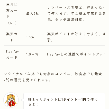
三井住
ナンバーレスで安全。貯まったポイ
友カー
最大7%
で使えます。年会費永年無料＆最短
ド
能。タッチ決済対応。
（NL）
楽天カ
楽天ポイントが貯まりやすく、楽
1.5%
ード
群。
PayPay
1.0～%
PayPayとの連携でポイントアップ
カード
マクドナルド以外でも対象のコンビニ、飲食店でも
最大
7％
の還元を受けられます。
貯まったポイントは
1ポイント＝1円
で使え
るよ！