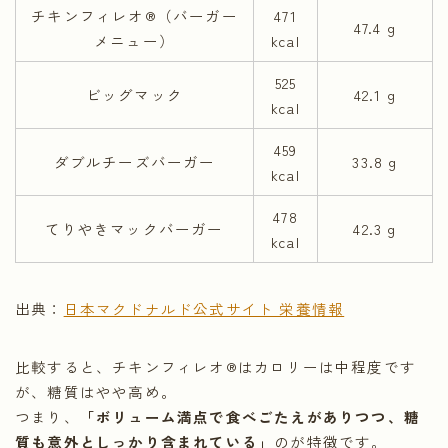
チキンフィレオ®（バーガー
471
47.4 g
メニュー）
kcal
525
ビッグマック
42.1 g
kcal
459
ダブルチーズバーガー
33.8 g
kcal
478
てりやきマックバーガー
42.3 g
kcal
出典：
日本マクドナルド公式サイト 栄養情報
比較すると、チキンフィレオ®はカロリーは中程度です
が、糖質はやや高め。
つまり、
「ボリューム満点で食べごたえがありつつ、糖
質も意外としっかり含まれている」
のが特徴です。