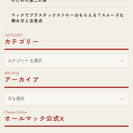
のための第二の家
マックでプラスチックストローはもらえる？スムーズな
頼み方と注意点
CATEGORY
カテゴリー
カ
テ
ゴ
ARCHIVE
アーカイブ
リ
ー
ア
ー
カ
Please Follow
イ
オールマック公式X
ブ