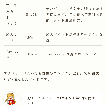
三井住
ナンバーレスで安全。貯まったポイ
友カー
最大7%
で使えます。年会費永年無料＆最短
ド
能。タッチ決済対応。
（NL）
楽天カ
楽天ポイントが貯まりやすく、楽
1.5%
ード
群。
PayPay
1.0～%
PayPayとの連携でポイントアップ
カード
マクドナルド以外でも対象のコンビニ、飲食店でも
最大
7％
の還元を受けられます。
貯まったポイントは
1ポイント＝1円
で使え
るよ！