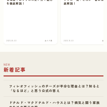
を徹底解説！
底解説！
2025.09.03
おトク技
2025.10.03
おト
NEW
新着記事
フィレオフィッシュのチーズが半分な理由とは？知ると
「なるほど」と思う公式の答え
ドナルド・マクドナルド・ハウスとは？病気と闘う家族