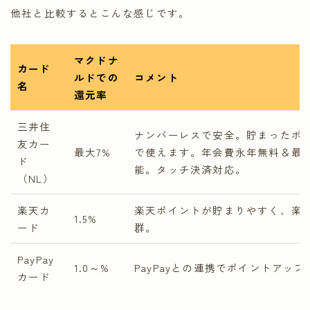
他社と比較するとこんな感じです。
マクドナ
カード
ルドでの
コメント
名
還元率
三井住
ナンバーレスで安全。貯まったポイ
友カー
最大7%
で使えます。年会費永年無料＆最短
ド
能。タッチ決済対応。
（NL）
楽天カ
楽天ポイントが貯まりやすく、楽
1.5%
ード
群。
PayPay
1.0～%
PayPayとの連携でポイントアップ
カード