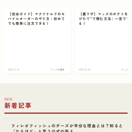
【完全ガイド】マクドナルドのモ
【裏ワザ】マックのポテトを“
バイルオーダーのやり方｜初めて
げたて”で頼む方法｜一言でで
でも簡単に注文できる！
る！
2025.11.13
マックの裏技
2025.10.31
マックの
NEW
新着記事
フィレオフィッシュのチーズが半分な理由とは？知ると
「なるほど」と思う公式の答え