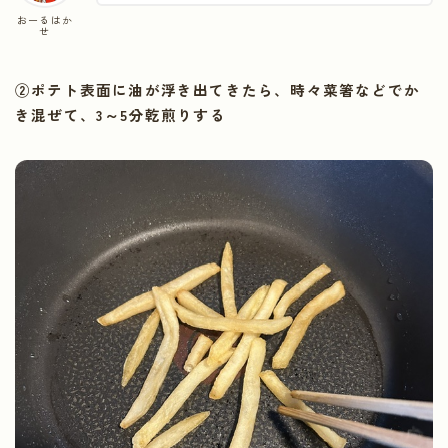
おーるはか
せ
②ポテト表面に油が浮き出てきたら、時々菜箸などでか
き混ぜて、3～5分乾煎りする