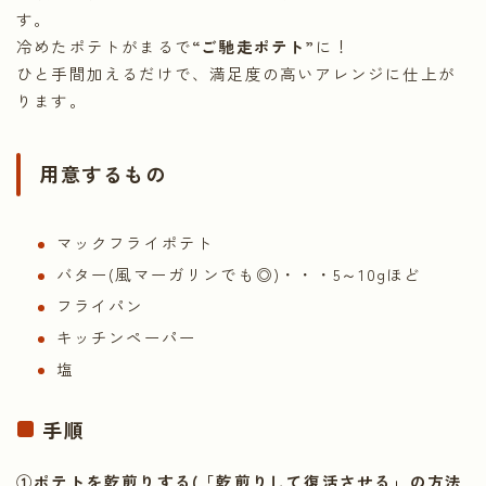
す。
冷めたポテトがまるで
“ご馳走ポテト”
に！
ひと手間加えるだけで、満足度の高いアレンジに仕上が
ります。
用意するもの
マックフライポテト
バター(風マーガリンでも◎)・・・5～10gほど
フライパン
キッチンペーパー
塩
手順
①ポテトを乾煎りする(「乾煎りして復活させる」の方法