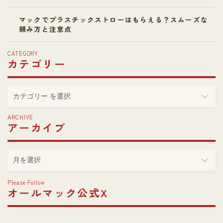
マックでプラスチックストローはもらえる？スムーズな
頼み方と注意点
CATEGORY
カテゴリー
カ
テ
ゴ
ARCHIVE
アーカイブ
リ
ー
ア
ー
カ
Please Follow
イ
オールマック公式X
ブ