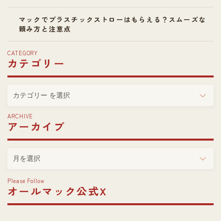
マックでプラスチックストローはもらえる？スムーズな
頼み方と注意点
CATEGORY
カテゴリー
カ
テ
ゴ
ARCHIVE
アーカイブ
リ
ー
ア
ー
カ
Please Follow
イ
オールマック公式X
ブ