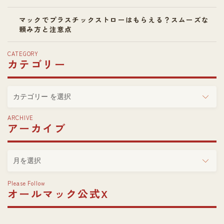
マックでプラスチックストローはもらえる？スムーズな
頼み方と注意点
CATEGORY
カテゴリー
カ
テ
ゴ
ARCHIVE
アーカイブ
リ
ー
ア
ー
カ
Please Follow
イ
オールマック公式X
ブ