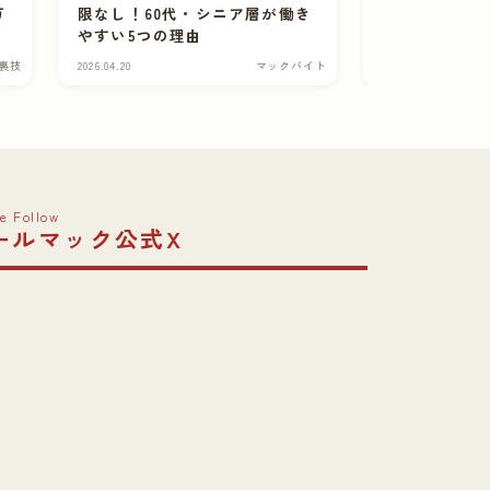
方
限なし！60代・シニア層が働き
アルファベッ
やすい5つの理由
の由来とは【
裏技
2026.04.20
マックバイト
2026.04.15
e Follow
ールマック公式X