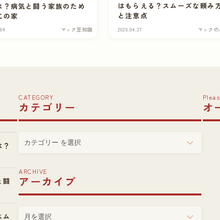
はもらえる？スムーズな頼み
は？病気と闘う家族のため
と注意点
二の家
.04
マック豆知識
2026.04.27
マックの
CATEGORY
Pleas
カテゴリー
オ
カ
は？
テ
ゴ
ARCHIVE
リ
アーカイブ
と闘
ー
ア
スム