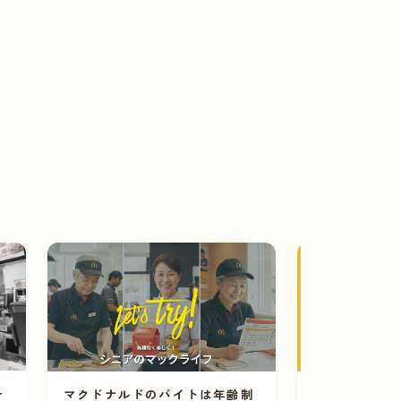
ー
マクドナルドのバイトは年齢制
マクドナルド