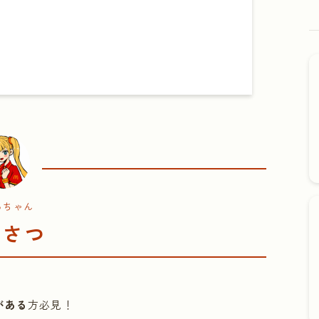
るちゃん
いさつ
がある
方必見！