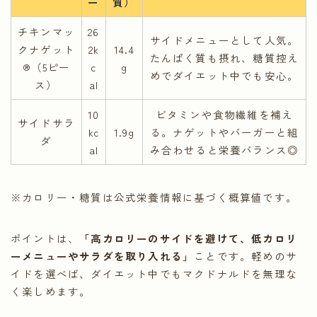
ー
質）
チキンマッ
26
サイドメニューとして人気。
クナゲット
2k
14.4
たんぱく質も摂れ、糖質控え
®（5ピー
c
g
めでダイエット中でも安心。
ス）
al
10
ビタミンや食物繊維を補え
サイドサラ
kc
1.9g
る。ナゲットやバーガーと組
ダ
al
み合わせると栄養バランス◎
※カロリー・糖質は公式栄養情報に基づく概算値です。
ポイントは、
「高カロリーのサイドを避けて、低カロリ
ーメニューやサラダを取り入れる」
ことです。軽めのサ
イドを選べば、ダイエット中でもマクドナルドを無理な
く楽しめます。