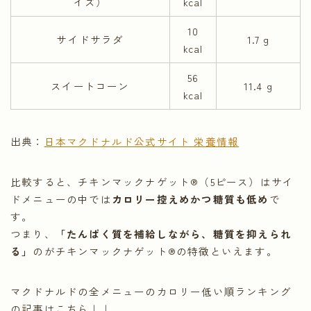
イズ）
kcal
10
サイドサラダ
1.7 g
kcal
56
スイートコーン
11.4 g
kcal
出典：
日本マクドナルド公式サイト 栄養情報
比較すると、チキンマックナゲット®（5ピース）はサイ
ドメニューの中では
カロリー控えめかつ糖質も低め
で
す。
つまり、
「たんぱく質を補給しながら、糖質を抑えられ
る」
のがチキンマックナゲット®の特徴といえます。
マクドナルドの全メニューのカロリー低い順ランキング
の記事はこちら↓↓