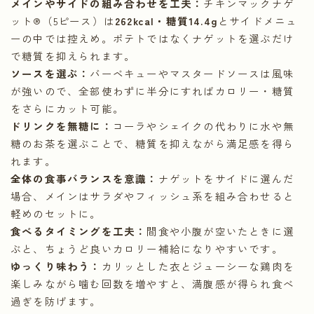
メインやサイドの組み合わせを工夫：
チキンマックナゲ
ット®（5ピース）は
262kcal・糖質14.4g
とサイドメニュ
ーの中では控えめ。ポテトではなくナゲットを選ぶだけ
で糖質を抑えられます。
ソースを選ぶ：
バーベキューやマスタードソースは風味
が強いので、全部使わずに半分にすればカロリー・糖質
をさらにカット可能。
ドリンクを無糖に：
コーラやシェイクの代わりに水や無
糖のお茶を選ぶことで、糖質を抑えながら満足感を得ら
れます。
全体の食事バランスを意識：
ナゲットをサイドに選んだ
場合、メインはサラダやフィッシュ系を組み合わせると
軽めのセットに。
食べるタイミングを工夫：
間食や小腹が空いたときに選
ぶと、ちょうど良いカロリー補給になりやすいです。
ゆっくり味わう：
カリッとした衣とジューシーな鶏肉を
楽しみながら噛む回数を増やすと、満腹感が得られ食べ
過ぎを防げます。