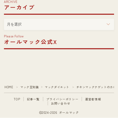
ゴ
ARCHIVE
アーカイブ
リ
ー
ア
ー
カ
Please Follow
イ
オールマック公式X
ブ
HOME
マック豆知識
マックダイエット
チキンマックナゲットのカロ
＞
＞
＞
TOP
記事一覧
プライバシーポリシー
運営者情報
お問い合わせ
2024–2026 オールマック