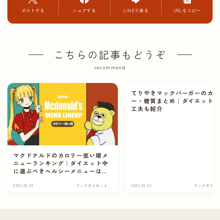
ポストする
シェアする
LINEで送る
URLをコピー
こちらの記事もどうぞ
recommend
てりやきマックバーガーのカ
ー・糖質まとめ｜ダイエット
工夫も紹介
マクドナルドのカロリー低い順メ
ニューランキング｜ダイエット中
に選ぶべきヘルシーメニューはこ
れ！【保存版】
2025.05.08
マックダイエット
2025.08.22
マックダイエ