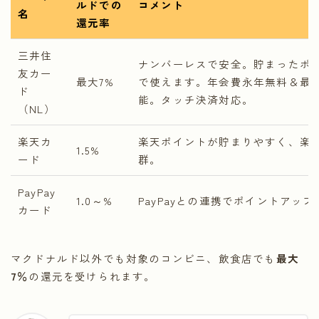
ルドでの
コメント
名
還元率
三井住
ナンバーレスで安全。貯まったポイ
友カー
最大7%
で使えます。年会費永年無料＆最短
ド
能。タッチ決済対応。
（NL）
楽天カ
楽天ポイントが貯まりやすく、楽
1.5%
ード
群。
PayPay
1.0～%
PayPayとの連携でポイントアップ
カード
マクドナルド以外でも対象のコンビニ、飲食店でも
最大
7％
の還元を受けられます。