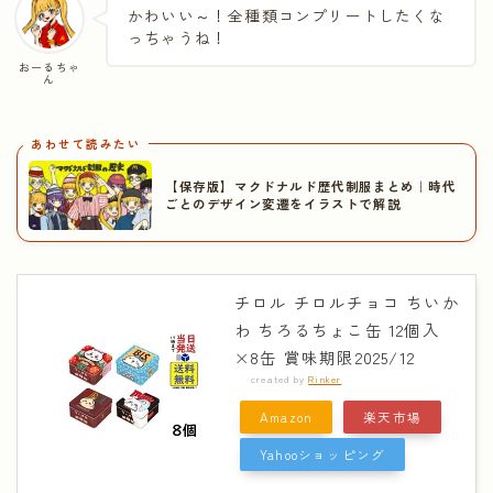
かわいい～！全種類コンプリートしたくな
っちゃうね！
おーるちゃ
ん
あわせて読みたい
【保存版】マクドナルド歴代制服まとめ｜時代
ごとのデザイン変遷をイラストで解説
チロル チロルチョコ ちいか
わ ちろるちょこ缶 12個入
×8缶 賞味期限2025/12
created by
Rinker
Amazon
楽天市場
Yahooショッピング