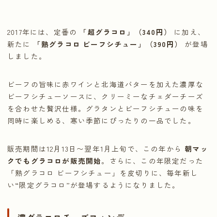
2017年には、定番の
「超グラコロ」（340円）
に加え、
新たに
「熟グラコロ ビーフシチュー」（390円）
が登場
しました。
ビーフの旨味に赤ワインと北海道バターを加えた濃厚な
ビーフシチューソースに、クリーミーなチェダーチーズ
を合わせた贅沢仕様。グラタンとビーフシチューの味を
同時に楽しめる、寒い季節にぴったりの一品でした。
販売期間は12月13日〜翌年1月上旬で、この年から
朝マッ
クでもグラコロが販売開始
。さらに、この年限定だった
「熟グラコロ ビーフシチュー」を皮切りに、毎年新し
い“限定グラコロ”が登場するようになりました。