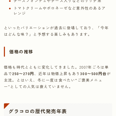
チーズフォンデュやチーズ入りなどのリッチ系
トマトクリームやボロネーゼなど意外性のあるア
レンジ
といったバリエーションが過去に登場しており、「今年
はどんな味？」と予想する楽しみもあります。
価格の推移
価格も時代とともに変化してきました。2007年ごろは単
品で
250〜270円
、近年は物価上昇もあり
300〜500円台
が
主流。とはいえ、冬に一度は食べたい“ご褒美メニュ
ー”としての人気は衰えていません。
グラコロの歴代発売年表