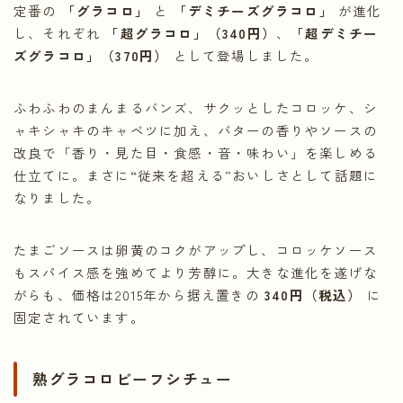
定番の
「グラコロ」
と
「デミチーズグラコロ」
が進化
し、それぞれ
「超グラコロ」（340円）
、
「超デミチー
ズグラコロ」（370円）
として登場しました。
ふわふわのまんまるバンズ、サクッとしたコロッケ、シ
ャキシャキのキャベツに加え、バターの香りやソースの
改良で「香り・見た目・食感・音・味わい」を楽しめる
仕立てに。まさに“従来を超える”おいしさとして話題に
なりました。
たまごソースは卵黄のコクがアップし、コロッケソース
もスパイス感を強めてより芳醇に。大きな進化を遂げな
がらも、価格は2015年から据え置きの
340円（税込）
に
固定されています。
熟グラコロビーフシチュー