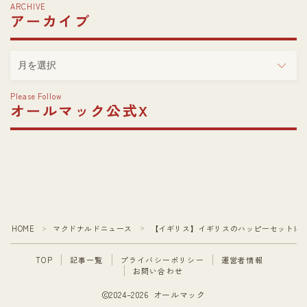
ゴ
ARCHIVE
アーカイブ
リ
ー
ア
ー
カ
Please Follow
イ
オールマック公式X
ブ
HOME
マクドナルドニュース
【イギリス】イギリスのハッピーセットに「
＞
＞
TOP
記事一覧
プライバシーポリシー
運営者情報
お問い合わせ
2024–2026 オールマック