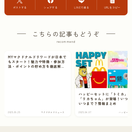
ポストする
シェアする
LINEで送る
URLをコピー
こちらの記事もどうぞ
recommend
MYマクドナルドリワードが日本で
もスタート！魅力や特徴・参加方
法・ポイントの貯め方を徹底解
説！
ハッピーセットに「トミカ」
「リカちゃん」が登場！いつ
いつまで？情報まとめ
2025.09.25
マクドナルドニュース
2025.04.07
ハッピーセ