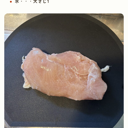
水
・・・
大さじ1