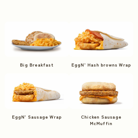
Big Breakfast
EggN’ Hash browns Wrap
EggN’ Sausage Wrap
Chicken Sausage
McMuffin