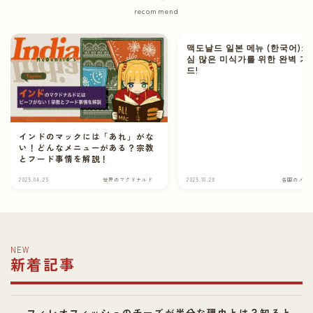
recommend
맥도날드 일본 메뉴 (한국어): 
심 많은 미식가를 위한 완벽 가
드!
インドのマックには「あれ」がな
い！どんなメニューがある？宗教
とフード事情を解説！
2025.04.25
世界のマクドナルド
2025.10.28
各国のメニ
NEW
新着記事
フィレオフィッシュのチーズが半分な理由とは？知ると