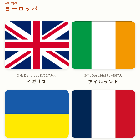
Europe
ヨーロッパ
@McDonaldsUK/25.7万人
@McDonaldsIRL/4967人
イギリス
アイルランド