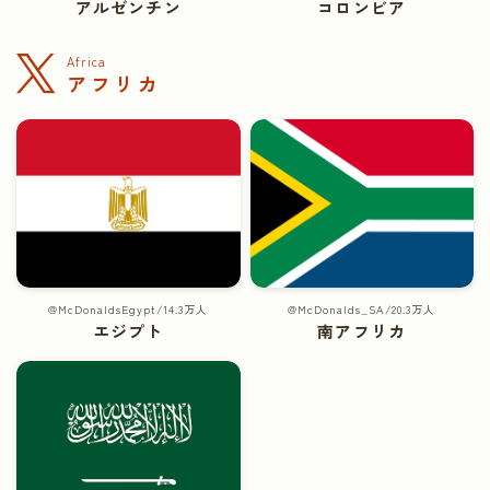
アルゼンチン
コロンビア
Africa
アフリカ
@McDonaldsEgypt/14.3万人
@McDonalds_SA/20.3万人
エジプト
南アフリカ