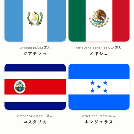
@McGuate/28.5万人
@McDonaldsMexico/26.4万人
グアテマラ
メキシコ
@mcdonaldscr/4.2万人
@McHonduras/8057人
コスタリカ
ホンジュラス