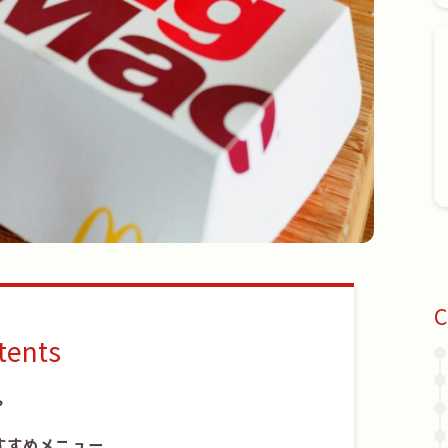
C
tents
？
すすめメニュー