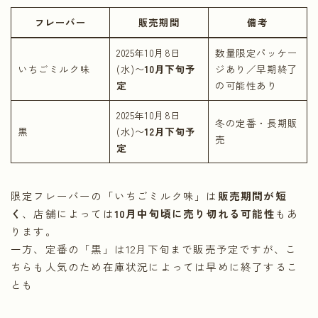
フレーバー
販売期間
備考
2025年10月8日
数量限定パッケー
いちごミルク味
(水)〜
10月下旬予
ジあり／早期終了
定
の可能性あり
2025年10月8日
冬の定番・長期販
黒
(水)〜
12月下旬予
売
定
限定フレーバーの「いちごミルク味」は
販売期間が短
く
、店舗によっては
10月中旬頃に売り切れる可能性
もあ
ります。
一方、定番の「黒」は12月下旬まで販売予定ですが、こ
ちらも人気のため在庫状況によっては早めに終了するこ
とも