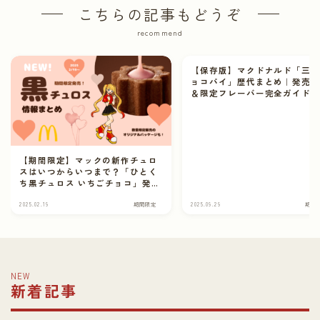
こちらの記事もどうぞ
recommend
【保存版】マクドナルド「三
ョコパイ」歴代まとめ｜発売
＆限定フレーバー完全ガイド
【期間限定】マックの新作チュロ
スはいつからいつまで？「ひとく
ち黒チュロス いちごチョコ」発
売！数量限定のオリジナルパッケ
ージも！
2025.02.19
期間限定
2025.09.29
期間
NEW
新着記事