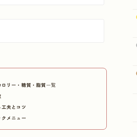
カロリー・糖質・脂質
一覧
較
る
工夫とコツ
ックメニュー