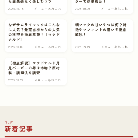
も罪悪感なく楽しむコツ
ターで簡単復活！
2025.10.15
メニューあれこれ
2025.10.09
メニューあれこれ
マックバイト
なぜサムライマックはこんな
朝マックの甘いやつは何？特
ABOUT
に人気？発売当初からの人気
徴やマフィントの違いを徹底
の秘密を徹底解説！【マクド
解説！
ナルド】
CONTACT
2025.10.09
メニューあれこれ
2025.09.19
メニューあれこれ
【徹底解説】マクドナルド月
見バーガーの卵は本物？原材
料・調理法を調査
2025.08.27
メニューあれこれ
NEW
新着記事