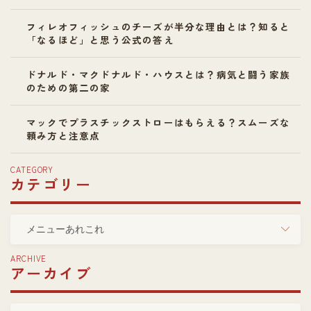
フィレオフィッシュのチーズが半分な理由とは？知ると
「なるほど」と思う公式の答え
ドナルド・マクドナルド・ハウスとは？病気と闘う家族
のための第二の家
マックでプラスチックストローはもらえる？スムーズな
頼み方と注意点
CATEGORY
カテゴリー
カ
テ
ゴ
ARCHIVE
アーカイブ
リ
ー
ア