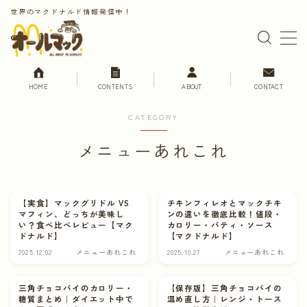
世界のマクドナルド情報発信中！
MENU
HOME
CONTENTS
ABOUT
CONTACT
HOME
CATEGORY
CONTENTS
メニューあれこれ
世界のマクドナルド
日本のマクドナルド
【実食】マックグリドル VS
チキンフィレオとマックチキ
各国のメニュー
マフィン、どっちが美味し
ンの違いを徹底比較！値段・
い？食べ比べレビュー【マク
カロリー・パティ・ソース
マクドナルドニュース
ドナルド】
【マクドナルド】
2025.12.02
メニューあれこれ
2025.10.27
メニューあれこれ
マック豆知識
マック旅行
三角チョコパイのカロリー・
【保存版】三角チョコパイの
糖質まとめ｜ダイエット中で
温め直し方｜レンジ・トース
おうちマック