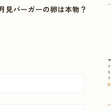
月見バーガーの卵は本物？
X