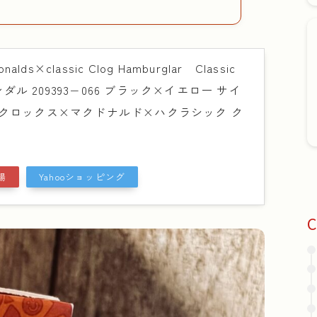
ds×classic Clog Hamburglar Classic
r サンダル 209393−066 ブラック×イエロー サイ
5】（クロックス×マクドナルド×ハクラシック ク
）
場
Yahooショッピング
C