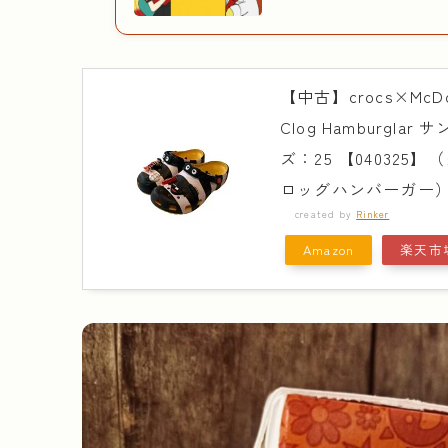
【中古】crocs×McDonal
Clog Hamburgla
ズ：25 【04032
ロッグハンバーガー
created by
Rinker
Amazon
楽天市