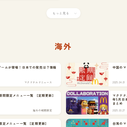
もっと見る
海外
ゲームが登場！日本での発売は？情報
中国のマ
マクドナルドニュース
2025.04.01
期間限定メニュー一覧 【定期更新】
マクドナル
年5月日
まとめ
海外の期間限定
2025.03.27
限定メニュー一覧 【定期更新】
台湾のマ